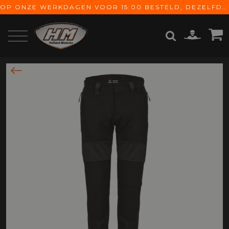
OP ONZE WERKDAGEN VOOR 15:00 BESTELD, DEZELFDE DAG VERZONDEN! GRATIS VERZENDING VANAF € 65,-
ZOEKEN