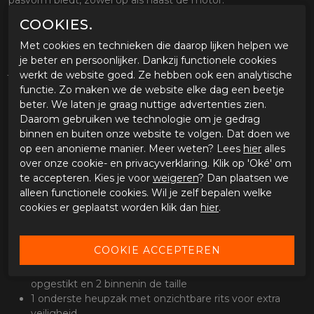
pasvorm biedt, zowel op als naast de motor.
COOKIES.
De aandacht voor detail is ongeëvenaard. Het leren
merklabel op de tailleband is subtiel. De ritssluiting is van
Met cookies en technieken die daarop lijken helpen we
YKK en de klinknagels zijn allemaal van Knox, net als de
je beter en persoonlijker. Dankzij functionele cookies
jeansknoop en de zeshoekige sleutelhanger. Praktisch zijn
werkt de website goed. Ze hebben ook een analytische
de zes handige diepe zakken: twee voor, twee achter en
functie. Zo maken we de website elke dag een beetje
twee in de taille. Er is een extra lage heupzak met een
beter. We laten je graag nuttige advertenties zien.
onzichtbare ritssluiting voor extra veiligheid.
Daarom gebruiken we technologie om je gedrag
binnen en buiten onze website te volgen. Dat doen we
Specificaties:
op een anonieme manier. Meer weten? Lees
hier
alles
over onze cookie- en privacyverklaring. Klik op 'Oké' om
Gemaakt van high tenacity stretch nylon met Spandex
te accepteren. Kies je voor
weigeren
? Dan plaatsen we
voor sterkte en comfort tijdens het rijden
alleen functionele cookies. Wil je zelf bepalen welke
Stevig maar zeer ademend arrownet mesh
cookies er geplaatst worden klik dan
hier
.
geselecteerd voor slijtage, snij- en scheurweerstand
met maximale luchtstroom
Uitneembare CE-goedgekeurde Knox MICRO-LOCK
knie- en heup protectoren
6 handige diepe zakken in de taille - 2 voor, 2 achter
opgestikt en 2 binnenin de taille
1 onderste heupzak met onzichtbare rits voor extra
veiligheid