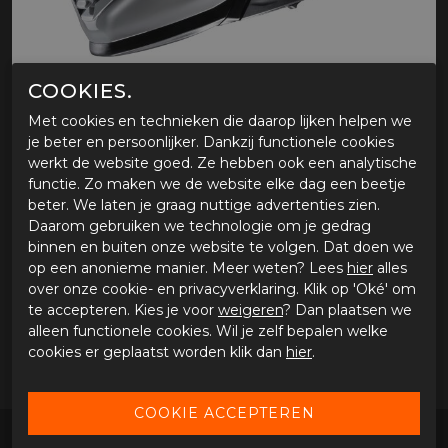
COOKIES.
Met cookies en technieken die daarop lijken helpen we
je beter en persoonlijker. Dankzij functionele cookies
werkt de website goed. Ze hebben ook een analytische
HJC RPHA 71
functie. Zo maken we de website elke dag een beetje
beter. We laten je graag nuttige advertenties zien.
Tijdelijk niet verkrijgbaar
Daarom gebruiken we technologie om je gedrag
Tijdens onze werkdagen voor 15:00 uur besteld, dezelfde
binnen en buiten onze website te volgen. Dat doen we
dag verstuurd.
op een anonieme manier. Meer weten? Lees
hier
alles
over onze cookie- en privacyverklaring. Klik op 'Oké' om
te accepteren. Kies je voor
weigeren
? Dan plaatsen we
OMSCHRIJVING HJC RPHA 71
alleen functionele cookies. Wil je zelf bepalen welke
cookies er geplaatst worden klik dan
hier
.
HJC RPHA 71