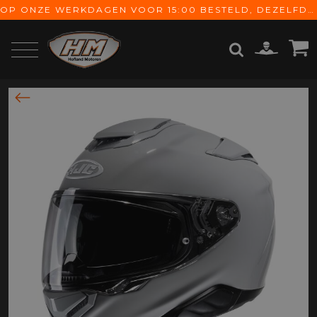
OP ONZE WERKDAGEN VOOR 15:00 BESTELD, DEZELFDE DAG VERZONDEN! GRATIS VERZENDING VANAF € 65,-
ZOEKEN