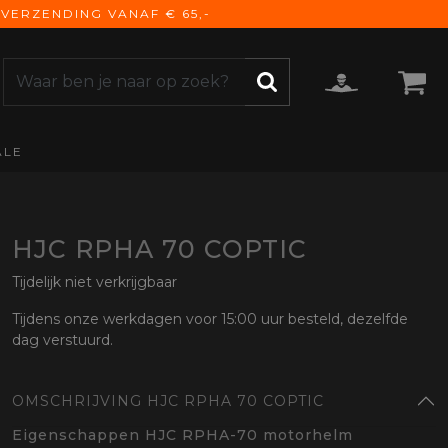
VERZENDING VANAF € 65,-
ALE
ZOEKEN
CCESSOIRES
e Accessoires
vigatie
HJC RPHA 70 COPTIC
derhoud
Tijdelijk niet verkrijgbaar
mmunicatie
Tijdens onze werkdagen voor 15:00 uur besteld, dezelfde
gage
dag verstuurd.
versen
ktra
OMSCHRIJVING HJC RPHA 70 COPTIC
torhoezen
derdelen
Eigenschappen HJC RPHA-70 motorhelm