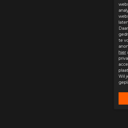
webs
anal
webs
late
Daar
gedr
te v
anon
hier
priv
acce
plaa
Wil 
gepl