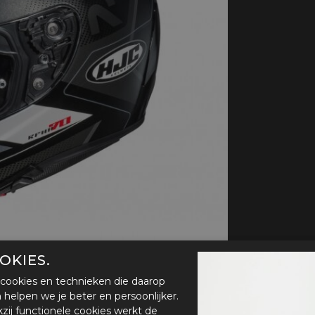
handschoenen
Sl
All-Season
Te
handschoenen
Verwarmde
handschoenen
OKIES.
cookies en technieken die daarop
en helpen we je beter en persoonlijker.
zij functionele cookies werkt de