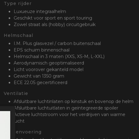
oten
Type rijder
lefoon
Luxueuze integraalhelm
Geschikt voor sport en sport touring
Zowel straat als (hobby) circuitgebruik
Helmschaal
I.M. Plus glasvezel / carbon buitenschaal
EPS schuim binnenschaal
Helmschaal in 3 maten (XXS, XS-M, L-XXL)
Aerodynamisch geoptimaliseerd
Licht voorover gekanteld model
Gewicht van 1350 gram
ECE 22.05 gecertificeerd
Ventilatie
Afsluitbare luchtinlaten op kinstuk en bovenop de helm
Afsluitbare luchtuitlaten in geïntegreerde spoiler
Actieve luchtstroom voor het verdrijven van warme
lucht
Binnenvoering