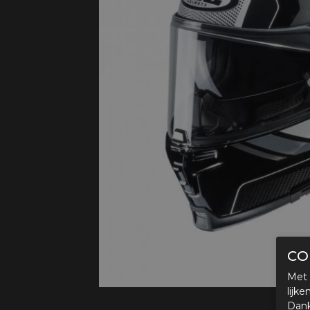
Protectie
Airbags
CO
Met 
lijk
Dank