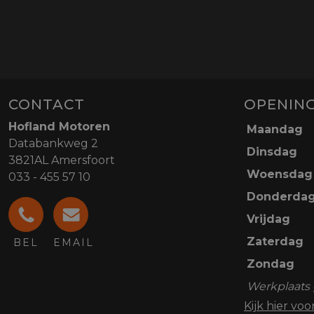
CONTACT
OPENING
Hofland Motoren
Maandag
Databankweg 2
Dinsdag
3821AL Amersfoort
Woensdag
033 - 455 57 10
Donderda
Vrijdag
Zaterdag
BEL
EMAIL
Zondag
Werkplaats 
Kijk hier vo