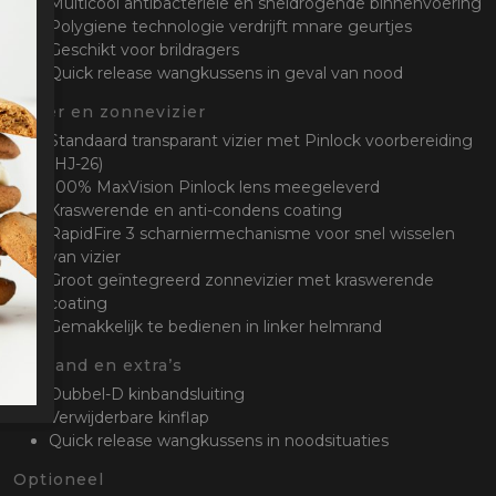
Multicool antibacteriële en sneldrogende binnenvoering
Polygiene technologie verdrijft mnare geurtjes
Geschikt voor brildragers
Quick release wangkussens in geval van nood
Vizier en zonnevizier
Standaard transparant vizier met Pinlock voorbereiding
(HJ-26)
100% MaxVision Pinlock lens meegeleverd
Kraswerende en anti-condens coating
RapidFire 3 scharniermechanisme voor snel wisselen
van vizier
Groot geïntegreerd zonnevizier met kraswerende
coating
Gemakkelijk te bedienen in linker helmrand
Kinband en extra’s
Dubbel-D kinbandsluiting
Verwijderbare kinflap
Quick release wangkussens in noodsituaties
Optioneel