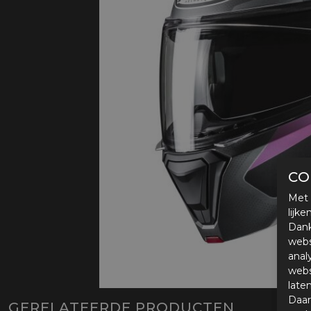
Protectie
Airbags
CO
Met 
lijk
Dank
webs
anal
webs
late
Daar
GERELATEERDE PRODUCTEN