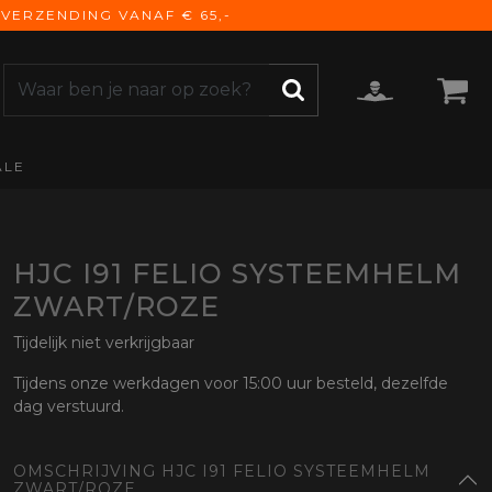
VERZENDING VANAF € 65,-
ALE
ZOEKEN
CCESSOIRES
e Accessoires
vigatie
HJC I91 FELIO SYSTEEMHELM
derhoud
ZWART/ROZE
mmunicatie
Tijdelijk niet verkrijgbaar
gage
versen
Tijdens onze werkdagen voor 15:00 uur besteld, dezelfde
dag verstuurd.
ktra
torhoezen
OMSCHRIJVING HJC I91 FELIO SYSTEEMHELM
derdelen
ZWART/ROZE