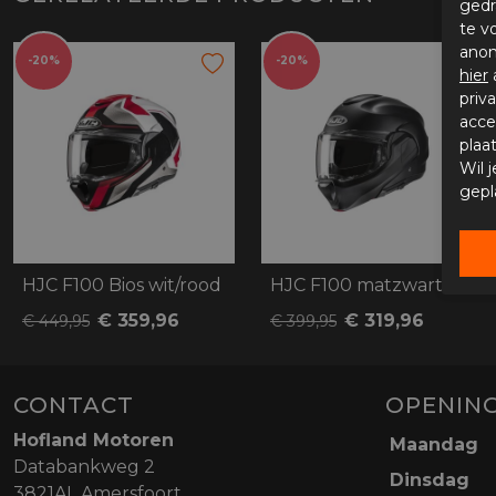
gedr
te v
anon
-20%
-20%
hier
priv
acce
plaa
Wil 
gepl
HJC F100 Bios wit/rood
HJC F100 matzwart
€ 359,96
€ 319,96
€ 449,95
€ 399,95
CONTACT
OPENING
Hofland Motoren
Maandag
Databankweg 2
Dinsdag
3821AL Amersfoort