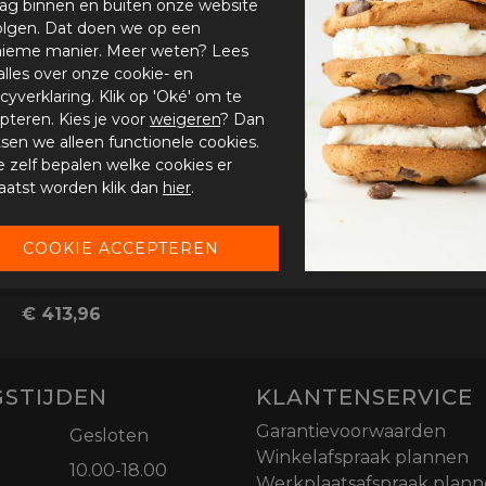
ag binnen en buiten onze website
olgen. Dat doen we op een
ieme manier. Meer weten? Lees
alles over onze cookie- en
acyverklaring. Klik op 'Oké' om te
pteren. Kies je voor
weigeren
? Dan
tsen we alleen functionele cookies.
je zelf bepalen welke cookies er
aatst worden klik dan
hier
.
HJC F100 Carbon Systeemhelm carbon
€ 413,96
STIJDEN
KLANTENSERVICE
Garantievoorwaarden
Gesloten
Winkelafspraak plannen
10.00-18.00
Werkplaatsafspraak plan