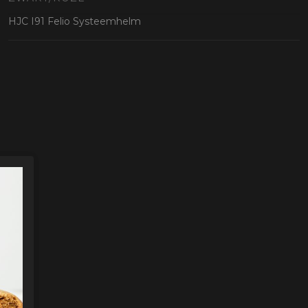
oten
HJC I91 Felio Systeemhelm
lefoon