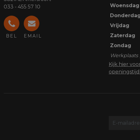
Woensdag
033 - 455 57 10
Donderda
Vrijdag
Zaterdag
BEL
EMAIL
Zondag
Werkplaats 
Kijk hier vo
openingstij