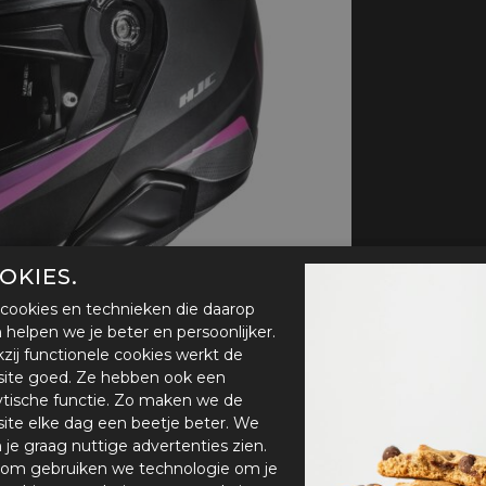
handschoenen
Sl
All-Season
Te
handschoenen
Verwarmde
handschoenen
OKIES.
cookies en technieken die daarop
en helpen we je beter en persoonlijker.
zij functionele cookies werkt de
ite goed. Ze hebben ook een
ytische functie. Zo maken we de
ite elke dag een beetje beter. We
n je graag nuttige advertenties zien.
om gebruiken we technologie om je