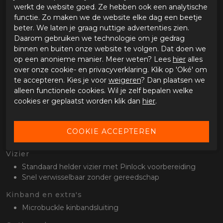
werkt de website goed. Ze hebben ook een analytische
Helmschaal
functie. Zo maken we de website elke dag een beetje
Polycarbonaat helmschaal
beter. We laten je graag nuttige advertenties zien.
2 schaalmaten (XS-M, L-XXL)
Daarom gebruiken we technologie om je gedrag
ECE 22.05 gecertificeerd
binnen en buiten onze website te volgen. Dat doen we
op een anonieme manier. Meer weten? Lees
hier
alles
Ventilatie
over onze cookie- en privacyverklaring. Klik op 'Oké' om
ACS ventilatiesysteem (3 inlaten, 2 uitlaten)
te accepteren. Kies je voor
weigeren
? Dan plaatsen we
3 afsluitbare luchtinlaten (kinstuk, bovenop helm)
alleen functionele cookies. Wil je zelf bepalen welke
2 luchtuitlaten
cookies er geplaatst worden klik dan
hier
.
Binnenvoering
Uitneembare en wasbare Nylex binnenvoering
Geschikt voor brildragers
Vizier
Standaard helder vizier met Pinlock voorbereiding
Snel verwisselbaar zonder gereedschap
Kinband en extra's
Microbuckle kinbandsluiting