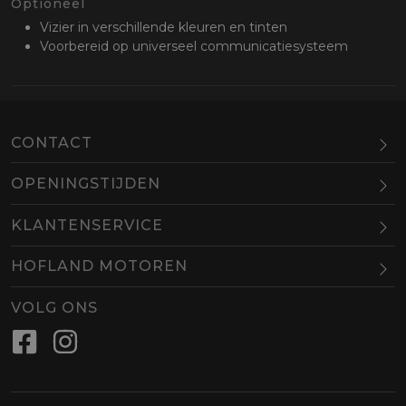
Optioneel
Vizier in verschillende kleuren en tinten
Voorbereid op universeel communicatiesysteem
CONTACT
OPENINGSTIJDEN
Maandag
Gesloten
KLANTENSERVICE
Dinsdag
10.00-18.00
HOFLAND MOTOREN
Woensdag
10.00-18.00
BEL
EMAIL
Donderdag
10.00-18.00
VOLG ONS
Vrijdag
10.00-18.00
Zaterdag
09.00-16.00
Zondag
Gesloten