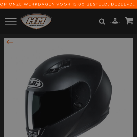
OP ONZE WERKDAGEN VOOR 15:00 BESTELD, DEZELFDE DAG VERZONDEN! GRATIS VERZENDING VANAF € 65,-
ZOEKEN