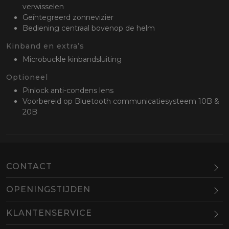
verwisselen
Geïntegreerd zonnevizier
Bediening centraal bovenop de helm
Kinband en extra’s
Microbuckle kinbandsluiting
Optioneel
Pinlock anti-condens lens
Voorbereid op Bluetooth communicatiesysteem 10B &
20B
CONTACT
OPENINGSTIJDEN
Maandag
Gesloten
KLANTENSERVICE
Dinsdag
10.00-18.00