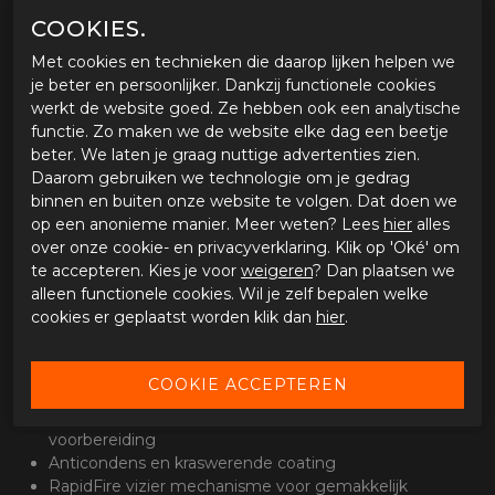
Helmschaal
COOKIES.
Advanced Polycarbonaat helmschaal
Met cookies en technieken die daarop lijken helpen we
1 Schaalmaat (XS-XXL)
je beter en persoonlijker. Dankzij functionele cookies
EPS binnenschaal in 3 maten
werkt de website goed. Ze hebben ook een analytische
ECE 22.05 gecertificeerd
functie. Zo maken we de website elke dag een beetje
beter. We laten je graag nuttige advertenties zien.
Ventilatie
Daarom gebruiken we technologie om je gedrag
Twee afsluitbare luchtinlaten op kinstuk en bovenop
binnen en buiten onze website te volgen. Dat doen we
Twee luchtuitlaten
op een anonieme manier. Meer weten? Lees
hier
alles
Omhoog klapbaar kinstuk
over onze cookie- en privacyverklaring. Klik op 'Oké' om
te accepteren. Kies je voor
weigeren
? Dan plaatsen we
Binnenvoering
alleen functionele cookies. Wil je zelf bepalen welke
Uitneembare en wasbare binnenvoering
cookies er geplaatst worden klik dan
hier
.
SuperCool materiaal met sneldrogende eigenschappen
Geschikt voor brildragers
Vizier en zonnevizier
Standaard helder vizier (HJ-17) met Pinlock
voorbereiding
Anticondens en kraswerende coating
RapidFire vizier mechanisme voor gemakkelijk