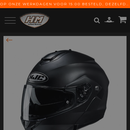
OP ONZE WERKDAGEN VOOR 15:00 BESTELD, DEZELFDE DAG VERZONDEN! GRATIS VERZENDING VANAF € 65,-
ZOEKEN