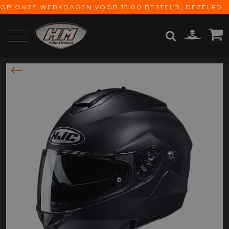
OP ONZE WERKDAGEN VOOR 15:00 BESTELD, DEZELFDE DAG VERZONDEN! GRATIS VERZENDING VANAF € 65,-
ZOEKEN