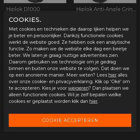
Hiplok D1000
Hiplok Anti-Angle Grinder DX1000
COOKIES.
€ 235,95
€ 294,95
€ 299,95
€ 359,95
Met cookies en technieken die daarop lijken helpen we
je beter en persoonlijker. Dankzij functionele cookies
werkt de website goed. Ze hebben ook een analytische
functie. Zo maken we de website elke dag een beetje
- 15%
- 19%
beter. We laten je graag nuttige advertenties zien.
Daarom gebruiken we technologie om je gedrag
binnen en buiten onze website te volgen. Dat doen we
op een anonieme manier. Meer weten? Lees
hier
alles
over onze cookie- en privacyverklaring. Klik op 'Oké' om
te accepteren. Kies je voor
weigeren
? Dan plaatsen we
alleen functionele cookies. Wil je zelf bepalen welke
cookies er geplaatst worden klik dan
hier
.
Hiplok Anti-Angle Grinder AX1000
Hiplok Anti-Angle Grinder Anchor A1000
€ 341,64
€ 162,68
€ 399,95
€ 199,95