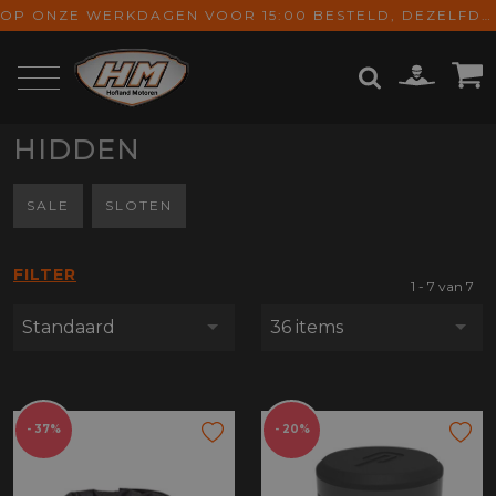
OP ONZE WERKDAGEN VOOR 15:00 BESTELD, DEZELFDE DAG VERZONDEN! GRATIS VERZENDING VANAF € 65,-
HIDDEN
ZOEKEN
SALE
SLOTEN
FILTER
1 - 7 van 7
Standaard
36 items
- 37%
- 20%