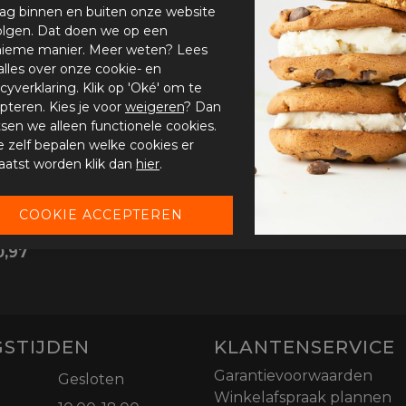
ag binnen en buiten onze website
olgen. Dat doen we op een
ieme manier. Meer weten? Lees
alles over onze cookie- en
acyverklaring. Klik op 'Oké' om te
pteren. Kies je voor
weigeren
? Dan
tsen we alleen functionele cookies.
je zelf bepalen welke cookies er
aatst worden klik dan
hier
.
dus/Sintes
0,97
STIJDEN
KLANTENSERVICE
Garantievoorwaarden
Gesloten
Winkelafspraak plannen