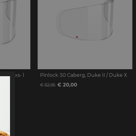
oten
lefoon
ntesi xs- l
Pinlock 30 Caberg, Duke II / Duke X
€ 20,00
€ 32,95