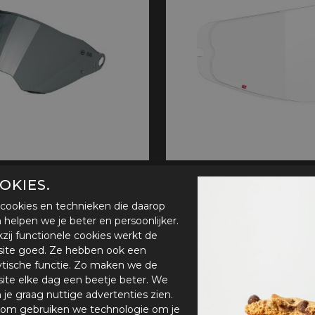
handschoenen
Sl
All-Season
Te
handschoenen
Verwarmde
handschoenen
Dark smoke Vizier Caberg Stunt/X trace
Pinlock Caberg, Modus / Si
OKIES.
5,00
€ 25,00
€ 37,95
cookies en technieken die daarop
en helpen we je beter en persoonlijker.
zij functionele cookies werkt de
ite goed. Ze hebben ook een
ytische functie. Zo maken we de
ite elke dag een beetje beter. We
n je graag nuttige advertenties zien.
om gebruiken we technologie om je