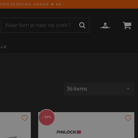
VERZENDING VANAF € 65,-
ALE
ZOEKEN
CCESSOIRES
e Accessoires
vigatie
derhoud
36 items
mmunicatie
gage
versen
ktra
- 39%
torhoezen
derdelen