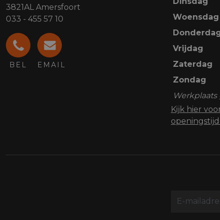
Dinsdag
3821AL Amersfoort
Woensdag
033 - 455 57 10
Donderda
Vrijdag
Zaterdag
BEL
EMAIL
Zondag
Werkplaats 
Kijk hier vo
openingstij