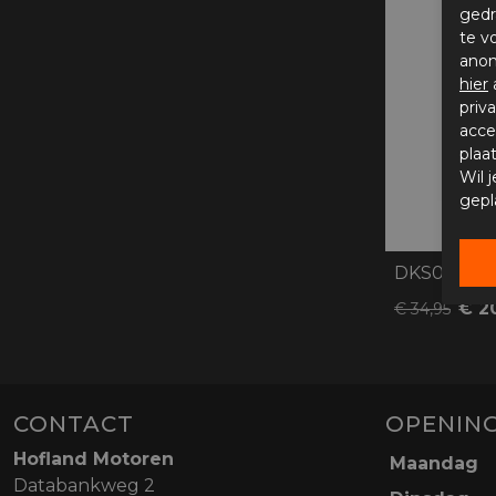
gedr
te v
anon
hier
priv
acce
plaa
Wil 
gepl
DKS075, Mo
€ 2
€ 34,95
CONTACT
OPENING
Hofland Motoren
Maandag
Databankweg 2