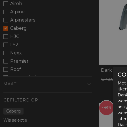
Protectie
Airoh
Airbags
Alpine
Alpinestars
Caberg
HJC
LS2
Nexx
Premier
Roof
CO
Rusty Stitches
€ 1
€ 49,95
Met 
MAAT
Schuberth
lijk
Scorpion
Dank
GEFILTERD OP
webs
Shark
anal
- 40%
Caberg
webs
late
Wis selectie
Daar