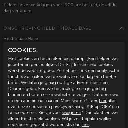
Tijdens onze werkdagen voor 15:00 uur besteld, dezelfde
dag verstuurd.
OMSCHRIJVING HELD TRIDALE BASE
Held Tridale Base
COOKIES.
SPECIFICATIES HELD TRIDALE BASE
Met cookies en technieken die daarop lijken helpen we
Merk
Held
je beter en persoonlijker. Dankzij functionele cookies
Leveranciercode
6245100/0013XL
werkt de website goed. Ze hebben ook een analytische
Categorie
Motorbroeken
functie. Zo maken we de website elke dag een beetje
Materiaal buitenkant
Textiel
beter. We laten je graag nuttige advertenties zien.
Bestelcode
ci3608500
Daarom gebruiken we technologie om je gedrag
binnen en buiten onze website te volgen. Dat doen we
op een anonieme manier. Meer weten? Lees
hier
alles
GERELATEERDE PRODUCTEN
over onze cookie- en privacyverklaring. Klik op 'Oké' om
te accepteren. Kies je voor
weigeren
? Dan plaatsen we
alleen functionele cookies. Wil je zelf bepalen welke
cookies er geplaatst worden klik dan
hier
.