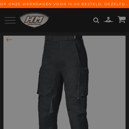
OP ONZE WERKDAGEN VOOR 15:00 BESTELD, DEZELFDE DAG VERZONDEN! GRATIS VERZENDING VANAF € 65,-
ZOEKEN