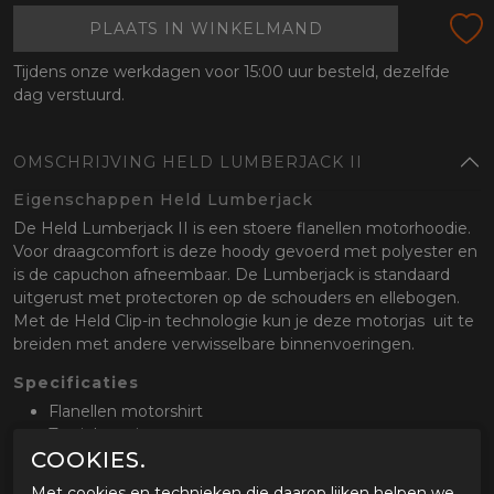
PLAATS IN WINKELMAND
Tijdens onze werkdagen voor 15:00 uur besteld, dezelfde
dag verstuurd.
OMSCHRIJVING HELD LUMBERJACK II
Eigenschappen Held Lumberjack
De Held Lumberjack II is een stoere flanellen motorhoodie.
Voor draagcomfort is deze hoody gevoerd met polyester en
is de capuchon afneembaar. De Lumberjack is standaard
uitgerust met protectoren op de schouders en ellebogen.
Met de Held Clip-in technologie kun je deze motorjas uit te
breiden met andere verwisselbare binnenvoeringen.
Specificaties
Flanellen motorshirt
Textiel voering
COOKIES.
EN 1621-1:2012 CE-gecertificeerde protectie op
schouders en ellebogen
Met cookies en technieken die daarop lijken helpen we