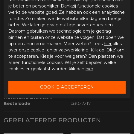
Voorbereid op rugprotector
(los verkrijgbaar)
je beter en persoonlijker. Dankzij functionele cookies
Held Armaprotec materiaal verstevigingen op de
werkt de website goed. Ze hebben ook een analytische
schouder, elleboog en rug
functie. Zo maken we de website elke dag een beetje
Rits en knoopsluiting
beter. We laten je graag nuttige advertenties zien.
Held Clip-in technology
Daarom gebruiken we technologie om je gedrag
Afneembare capuchon
binnen en buiten onze website te volgen. Dat doen we
Vier externe zakken
op een anonieme manier. Meer weten? Lees
hier
alles
Gecertificeerd FprEN 17092
over onze cookie- en privacyverklaring. Klik op 'Oké' om
te accepteren. Kies je voor
weigeren
? Dan plaatsen we
alleen functionele cookies. Wil je zelf bepalen welke
SPECIFICATIES HELD LUMBERJACK II
cookies er geplaatst worden klik dan
hier
.
Merk
Held
Leveranciercode
6201000/0023XL
Categorie
Motorjassen
Materiaal buitenkant
Bestelcode
ci3022217
GERELATEERDE PRODUCTEN