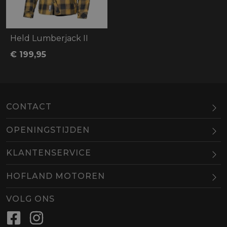
Held Lumberjack II
€ 199,95
CONTACT
OPENINGSTIJDEN
Maandag
Gesloten
KLANTENSERVICE
Dinsdag
10.00-18.00
HOFLAND MOTOREN
Woensdag
10.00-18.00
BEL
EMAIL
Donderdag
10.00-18.00
VOLG ONS
Vrijdag
10.00-18.00