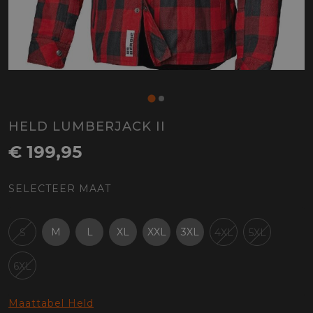
HELD LUMBERJACK II
€ 199,95
SELECTEER MAAT
M
L
XL
XXL
3XL
S
4XL
5XL
6XL
Maattabel Held