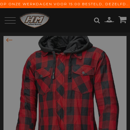
OP ONZE WERKDAGEN VOOR 15:00 BESTELD, DEZELFDE DAG VERZONDEN! GRATIS VERZENDING VANAF € 65,-
ZOEKEN