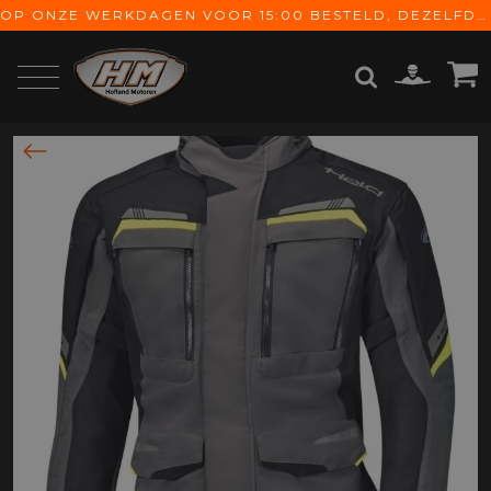
OP ONZE WERKDAGEN VOOR 15:00 BESTELD, DEZELFDE DAG VERZONDEN! GRATIS VERZENDING VANAF € 65,-
ZOEKEN