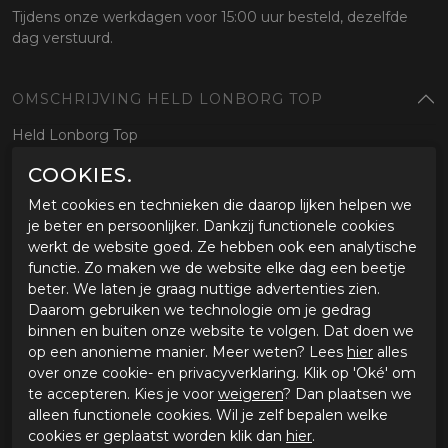
Tijdens onze werkdagen voor 15:00 uur besteld, dezelfde
dag verstuurd.
OMSCHRIJVING HELD LONBORG TOP
Held Lonborg Top
COOKIES.
SPECIFICATIES HELD LONBORG TOP
Met cookies en technieken die daarop lijken helpen we
Merk
Held
je beter en persoonlijker. Dankzij functionele cookies
Leveranciercode
6242200/0283XL
werkt de website goed. Ze hebben ook een analytische
Categorie
Motorjassen
functie. Zo maken we de website elke dag een beetje
Materiaal buitenkant
Textiel
beter. We laten je graag nuttige advertenties zien.
Bestelcode
ci3608492
Daarom gebruiken we technologie om je gedrag
binnen en buiten onze website te volgen. Dat doen we
op een anonieme manier. Meer weten? Lees
hier
alles
GERELATEERDE PRODUCTEN
over onze cookie- en privacyverklaring. Klik op 'Oké' om
te accepteren. Kies je voor
weigeren
? Dan plaatsen we
alleen functionele cookies. Wil je zelf bepalen welke
cookies er geplaatst worden klik dan
hier
.