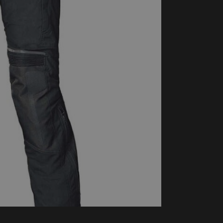
handschoenen
Sl
All-Season
Te
handschoenen
Verwarmde
handschoenen