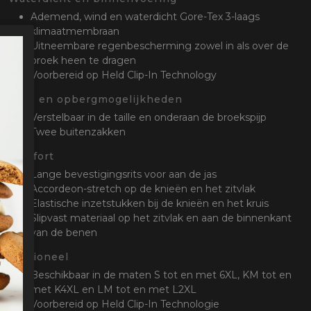
Ademend, wind en waterdicht Gore-Tex 3-laags
klimaatmembraan
Uitneembare regenbescherming zowel in als over de
broek heen te dragen
Voorbereid op Held Clip-In Technology
Stel- en opbergmogelijkheden
Verstelbaar in de taille en onderaan de broekspijp
Twee buitenzakken
Comfort
Lange bevestigingsrits voor aan de jas
Accordeon-stretch op de knieën en het zitvlak
Elastische inzetstukken bij de knieën en het kruis
Slipvast materiaal op het zitvlak en aan de binnenkant
van de benen
Optioneel
Beschikbaar in de maten S tot en met 6XL, KM tot en
met K4XL en LM tot en met L2XL
Voorbereid op Held Clip-In Technologie