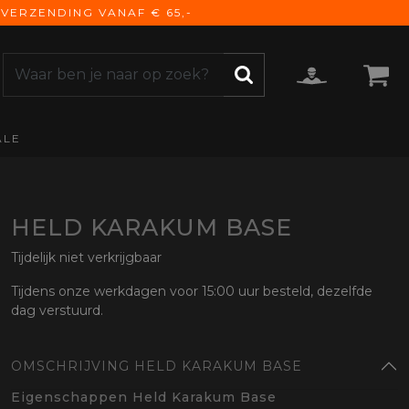
VERZENDING VANAF € 65,-
ALE
ZOEKEN
CCESSOIRES
e Accessoires
vigatie
HELD KARAKUM BASE
derhoud
Tijdelijk niet verkrijgbaar
mmunicatie
Tijdens onze werkdagen voor 15:00 uur besteld, dezelfde
gage
dag verstuurd.
versen
ktra
OMSCHRIJVING HELD KARAKUM BASE
torhoezen
derdelen
Eigenschappen Held Karakum Base