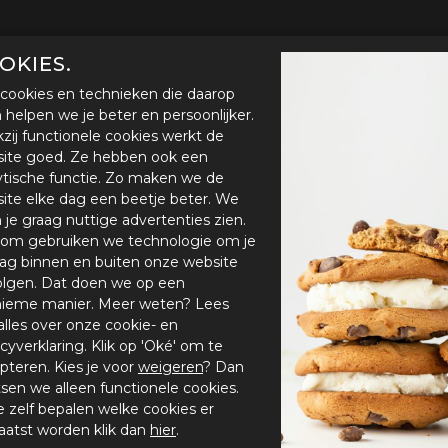
OKIES.
cookies en technieken die daarop
en helpen we je beter en persoonlijker.
zij functionele cookies werkt de
ite goed. Ze hebben ook een
ytische functie. Zo maken we de
ite elke dag een beetje beter. We
n je graag nuttige advertenties zien.
om gebruiken we technologie om je
ag binnen en buiten onze website
olgen. Dat doen we op een
ieme manier. Meer weten? Lees
alles over onze cookie- en
acyverklaring. Klik op 'Oké' om te
pteren. Kies je voor
weigeren
? Dan
tsen we alleen functionele cookies.
je zelf bepalen welke cookies er
aatst worden klik dan
hier
.