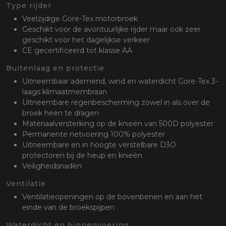
oten
Type rijder
lefoon
Veelzijdige Gore-Tex motorbroek
Geschikt voor de avontuurlijke rijder maar ook zeer
geschikt voor het dagelijkse verkeer
CE gecertificeerd tot klasse AA
Buitenlaag en protectie
Uitneembaar ademend, wind en waterdicht Gore-Tex 3-
laags klimaatmembraan
Uitneembare regenbescherming zowel in als over de
broek heen te dragen
Materiaalversterking op de knieën van 500D polyester
Permanente netvoering 100% polyester
Uitneembare en in hoogte verstelbare D3O
protectoren bij de heup en knieën
Veiligheidsnaden
Ventilatie
Ventilatieopeningen op de bovenbenen en aan het
einde van de broekspijpen
Waterdicht en binnenvoering