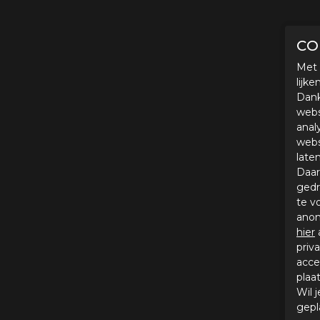
CO
Met 
lijk
Dank
webs
anal
webs
late
Daar
gedr
te v
anon
hier
priv
acce
plaa
Wil 
gepl