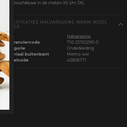
Beschikbaar in de maten XS t/m 3XL
SPECIFICATIES HALVARSSONS WARM WOOL
LONGS
Merk
Halvarssons
Leveranciercode
710-22130290-0
Categorie
Onderkleding
Materiaal buitenkant
Merino wol
Bestelcode
ci2836771