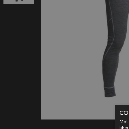
Protectie
Airbags
CO
Met 
lijk