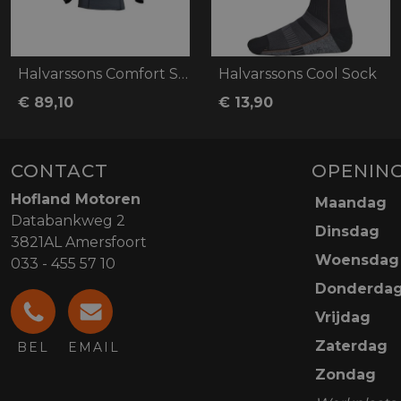
Halvarssons Comfort Sweater
Halvarssons Cool Sock
€ 89,10
€ 13,90
CONTACT
OPENING
Hofland Motoren
Maandag
Databankweg 2
Dinsdag
3821AL Amersfoort
Woensdag
033 - 455 57 10
Donderda
Vrijdag
Zaterdag
BEL
EMAIL
Zondag