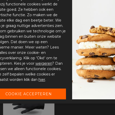
zij functionele cookies werkt de
ite goed. Ze hebben ook een
ytische functie. Zo maken we de
ite elke dag een beetje beter. We
n je graag nuttige advertenties zien.
om gebruiken we technologie om je
ag binnen en buiten onze website
olgen. Dat doen we op een
ieme manier. Meer weten? Lees
alles over onze cookie- en
acyverklaring. Klik op 'Oké' om te
pteren. Kies je voor
weigeren
? Dan
tsen we alleen functionele cookies.
je zelf bepalen welke cookies er
aatst worden klik dan
hier
.
-22%