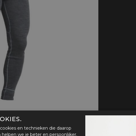
handschoenen
Sl
All-Season
Te
handschoenen
Verwarmde
handschoenen
OKIES.
cookies en technieken die daarop
en helpen we je beter en persoonlijker.