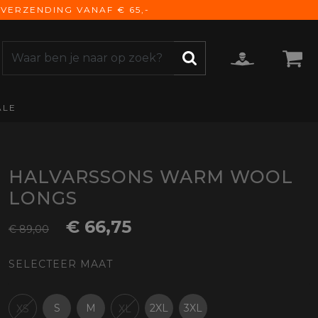
VERZENDING VANAF € 65,-
ALE
ZOEKEN
CCESSOIRES
e Accessoires
vigatie
HALVARSSONS WARM WOOL
derhoud
LONGS
mmunicatie
€ 66,75
gage
€ 89,00
versen
SELECTEER MAAT
ktra
torhoezen
derdelen
S
M
2XL
3XL
XS
XL