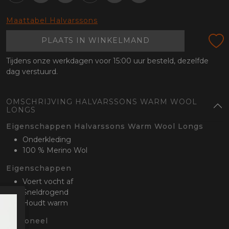
oten
lefoon
Maattabel Halvarssons
PLAATS IN WINKELMAND
Tijdens onze werkdagen voor 15:00 uur besteld, dezelfde
dag verstuurd.
OMSCHRIJVING HALVARSSONS WARM WOOL
LONGS
Eigenschappen Halvarssons Warm Wool Longs
Onderkleding
100 % Merino Wol
Eigenschappen
Voert vocht af
Sneldrogend
Houdt warm
Optioneel