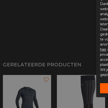
Dank
webs
anal
webs
late
Daar
gedr
te v
anon
hier
priv
acce
GERELATEERDE PRODUCTEN
plaa
Wil 
gepl