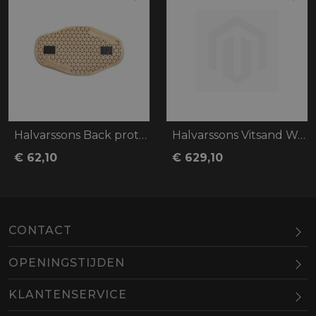
Halvarssons Back protector Melbyn
Halvarssons Vitsand Woman
€ 62,10
€ 629,10
CONTACT
OPENINGSTIJDEN
Maandag
Gesloten
KLANTENSERVICE
Dinsdag
10.00-18.00