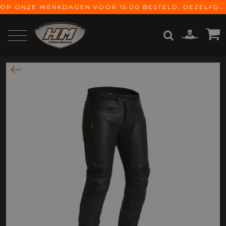
OP ONZE WERKDAGEN VOOR 15:00 BESTELD, DEZELFDE DAG VERZONDEN! GRATIS VERZENDING VANAF € 65,-
ZOEKEN