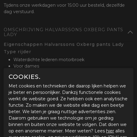
Tijdens onze werkdagen voor 15:00 uur besteld, dezelfde
dag verstuurd.
OMSCHRIJVING HALVARSSONS OXBERG PANTS
LADY
Eigenschappen Halvarssons Oxberg pants Lady
Type rijder
Waterdichte lederen motorbroek
Voor dames
CE gecertificeerd tot klasse AA
COOKIES.
Buitenlaag en protectie
Met cookies en technieken die daarop lijken helpen we
Geitenlederen motorbroek
je beter en persoonlijker. Dankzij functionele cookies
Waterdicht dankzij het Dryway+ membraan
werkt de website goed. Ze hebben ook een analytische
Verstevigend High-Art op de heupen en knieën
functie. Zo maken we de website elke dag een beetje
Verstelbare CE level 1 protectoren op de heupen en
beter. We laten je graag nuttige advertenties zien.
knieën
Daarom gebruiken we technologie om je gedrag
Drievoudige naden op blootgestelde delen
binnen en buiten onze website te volgen. Dat doen we
op een anonieme manier. Meer weten? Lees
hier
alles
Comfort