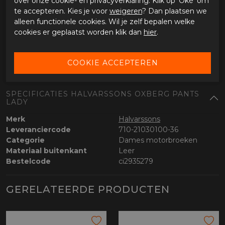
over onze cookie- en privacyverklaring. Klik op 'Oké' om
Lange bevestigingsrits voor aan de jas
te accepteren. Kies je voor
weigeren
? Dan plaatsen we
Stretchpanelen voor extra comfort
alleen functionele cookies. Wil je zelf bepalen welke
Afneembare bretels
cookies er geplaatst worden klik dan
hier
.
Optioneel
Beschikbaar in de maten 36 tot en met 44
SPECIFICATIES HALVARSSONS OXBERG PANTS
LADY
Merk
Halvarssons
Leveranciercode
710-21030100-36
Categorie
Dames motorbroeken
Materiaal buitenkant
Leer
Bestelcode
ci2935279
GERELATEERDE PRODUCTEN