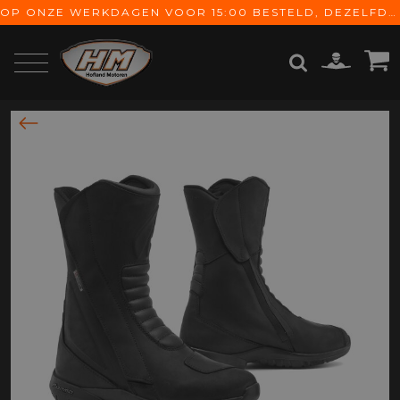
OP ONZE WERKDAGEN VOOR 15:00 BESTELD, DEZELFDE DAG VERZONDEN! GRATIS VERZENDING VANAF € 65,-
ZOEKEN