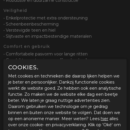
• Robuuste en duurzame constructie
Veiligheid
• Enkelprotectie met extra ondersteuning
• Scheenbeenbescherming
• Verstevigde teen en hiel
• Slijtvaste en impactbestendige materialen
Comfort en gebruik
• Comfortabele pasvorm voor lange ritten
• Geschikt voor touring en offroad gebruik
• Goede bewegingsvrijheid ondanks stevige constructie
COOKIES.
Met cookies en technieken die daarop lijken helpen we
Sluiting en pasvorm
je beter en persoonlijker. Dankzij functionele cookies
• Verstelbare gespen
werkt de website goed. Ze hebben ook een analytische
• Klittenbandsluiting voor goede aansluiting
functie. Zo maken we de website elke dag een beetje
• Stevige en nauwkeurige pasvorm
beter. We laten je graag nuttige advertenties zien.
Zool en grip
Daarom gebruiken we technologie om je gedrag
binnen en buiten onze website te volgen. Dat doen we
• Adventure zool met grof profiel
op een anonieme manier. Meer weten? Lees
hier
alles
• Veel grip op verschillende ondergronden
over onze cookie- en privacyverklaring. Klik op 'Oké' om
• Extra stabiliteit bij staan en offroad gebruik