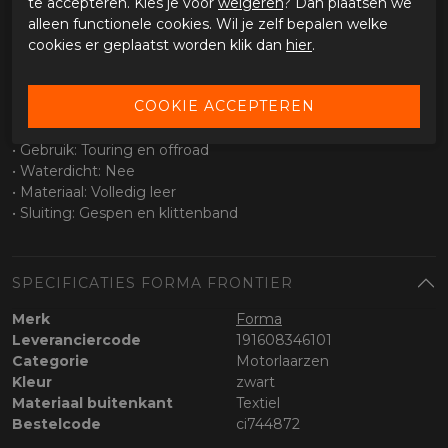
te accepteren. Kies je voor
weigeren
? Dan plaatsen we
Waterdichtheid
alleen functionele cookies. Wil je zelf bepalen welke
cookies er geplaatst worden klik dan
hier
.
• Waterafstotend ontwerp
• Geschikt voor wisselende omstandigheden
Specificaties
• Type laars: Allroad / adventure
• Gebruik: Touring en offroad
• Waterdicht: Nee
• Materiaal: Volledig leer
• Sluiting: Gespen en klittenband
SPECIFICATIES FORMA FRONTIER
Merk
Forma
Leveranciercode
191608346101
Categorie
Motorlaarzen
Kleur
zwart
Materiaal buitenkant
Textiel
Bestelcode
ci744872