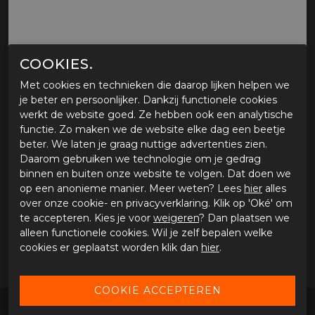
COOKIES.
Met cookies en technieken die daarop lijken helpen we
je beter en persoonlijker. Dankzij functionele cookies
werkt de website goed. Ze hebben ook een analytische
FALCO UNION
functie. Zo maken we de website elke dag een beetje
beter. We laten je graag nuttige advertenties zien.
Tijdelijk niet verkrijgbaar
Daarom gebruiken we technologie om je gedrag
Tijdens onze werkdagen voor 15:00 uur besteld, dezelfde
binnen en buiten onze website te volgen. Dat doen we
dag verstuurd.
op een anonieme manier. Meer weten? Lees
hier
alles
over onze cookie- en privacyverklaring. Klik op 'Oké' om
te accepteren. Kies je voor
weigeren
? Dan plaatsen we
OMSCHRIJVING FALCO UNION
alleen functionele cookies. Wil je zelf bepalen welke
cookies er geplaatst worden klik dan
hier
.
Falco Union