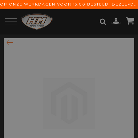
OP ONZE WERKDAGEN VOOR 15:00 BESTELD, DEZELFDE DAG VERZONDEN! GRATIS VERZENDING VANAF € 65,-
ZOEKEN