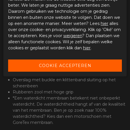
goede grip. Uitgerust met een high-tex waterdicht*
beter. We laten je graag nuttige advertenties zien.
membraan zodat je voeten droog blijven bij een
Daarom gebruiken we technologie om je gedrag
onverwachte regenbui. De Royale dames motorschoenen
binnen en buiten onze website te volgen. Dat doen we
hebben zowel een ritssluiting als vetersluiting. de overslag
op een anonieme manier. Meer weten? Lees
hier
alles
met buckle ziet er stoer uit en zijn gemakkelijk te gebruiken
over onze cookie- en privacyverklaring. Klik op 'Oké' om
dankzij het toegevoegde klittenband.
te accepteren. Kies je voor
weigeren
? Dan plaatsen we
alleen functionele cookies. Wil je zelf bepalen welke
Specificaties
cookies er geplaatst worden klik dan
hier
.
Met olie behandeld "Micro-Synth" kunstleren
bovenwerk
High-Tex waterdicht en ademend membraan*
D3O enkel protectoren
Gecombineerde veters en ritssluiting sluiting
Overslag met buckle en klittenband sluiting op het
scheenbeen
Rubberen zool met hoge grip
*Een waterdicht membraan betekent niet onbeperkt
waterdicht. De waterdichtheid hangt af van de kwaliteit
van het membraan. Ben je op zoek naar 100%
waterdichtheid? Kies dan een motorschoen met
GoreTex membraan.