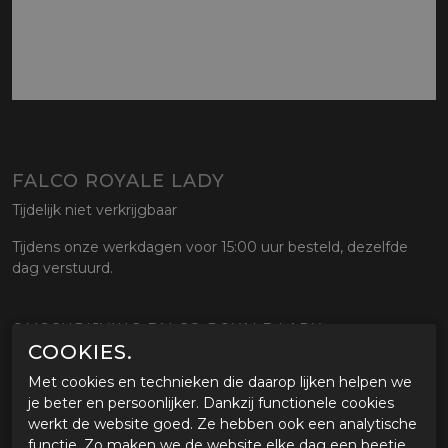
FALCO ROYALE LADY
Tijdelijk niet verkrijgbaar
Tijdens onze werkdagen voor 15:00 uur besteld, dezelfde
dag verstuurd.
OMSCHRIJVING FALCO ROYALE LADY
COOKIES.
Eigenschappen Falco Royale Lady
Met cookies en technieken die daarop lijken helpen we
Urban dames motorschoenen, de Royale lady van Falco is
je beter en persoonlijker. Dankzij functionele cookies
gemakkelijk te combineren met elke casual motor outfit.
werkt de website goed. Ze hebben ook een analytische
Gemaakt van Micro-synth kunstleer en rubberen zool met
functie. Zo maken we de website elke dag een beetje