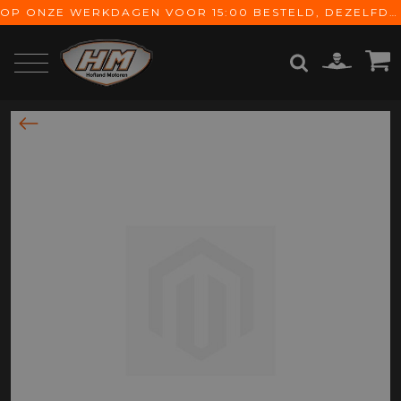
OP ONZE WERKDAGEN VOOR 15:00 BESTELD, DEZELFDE DAG VERZONDEN! GRATIS VERZENDING VANAF € 65,-
ZOEKEN