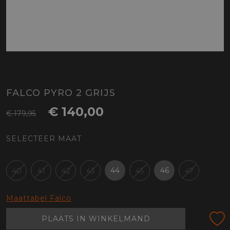
FALCO PYRO 2 GRIJS
€ 140,00
€ 179,95
SELECTEER MAAT
44
46
40
41
42
43
45
47
Maattabel Falco
PLAATS IN WINKELMAND