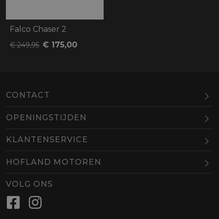
Falco Chaser 2
€ 175,00
€ 249,95
CONTACT
OPENINGSTIJDEN
Maandag
Gesloten
KLANTENSERVICE
Dinsdag
10.00-18.00
HOFLAND MOTOREN
Woensdag
10.00-18.00
BEL
EMAIL
Donderdag
10.00-18.00
VOLG ONS
Vrijdag
10.00-18.00
Zaterdag
09.00-16.00