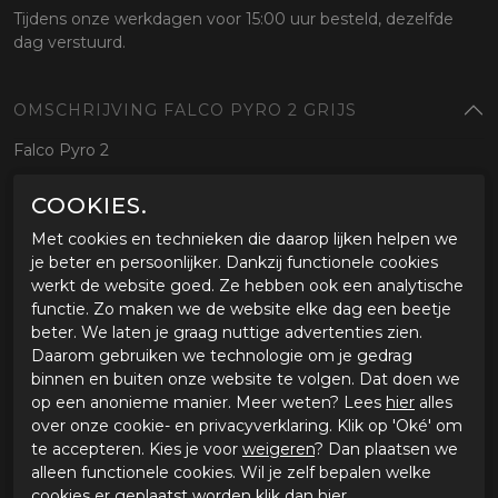
Tijdens onze werkdagen voor 15:00 uur besteld, dezelfde
dag verstuurd.
OMSCHRIJVING FALCO PYRO 2 GRIJS
Falco Pyro 2
COOKIES.
SPECIFICATIES FALCO PYRO 2 GRIJS
Met cookies en technieken die daarop lijken helpen we
Merk
Falco
je beter en persoonlijker. Dankzij functionele cookies
Leveranciercode
735126846707
werkt de website goed. Ze hebben ook een analytische
Categorie
Motorschoenen
functie. Zo maken we de website elke dag een beetje
Kleur
bruin
beter. We laten je graag nuttige advertenties zien.
Materiaal buitenkant
Daarom gebruiken we technologie om je gedrag
Bestelcode
ci36246723grijs
binnen en buiten onze website te volgen. Dat doen we
op een anonieme manier. Meer weten? Lees
hier
alles
over onze cookie- en privacyverklaring. Klik op 'Oké' om
GERELATEERDE PRODUCTEN
te accepteren. Kies je voor
weigeren
? Dan plaatsen we
alleen functionele cookies. Wil je zelf bepalen welke
cookies er geplaatst worden klik dan
hier
.
-20%
-30%