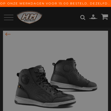
OP ONZE WERKDAGEN VOOR 15:00 BESTELD, DEZELFDE DAG VERZONDEN! GRATIS VERZENDING VANAF € 65,-
ZOEKEN