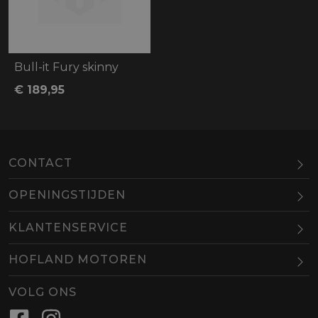
Bull-it Fury skinny
€ 189,95
CONTACT
OPENINGSTIJDEN
Maandag
Gesloten
KLANTENSERVICE
Dinsdag
10.00-18.00
HOFLAND MOTOREN
Woensdag
10.00-18.00
BEL
EMAIL
Donderdag
10.00-18.00
VOLG ONS
Vrijdag
10.00-18.00