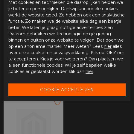
Met cookies en technieken die daarop lijken helpen we
je beter en persoonlijker. Dankzij functionele cookies
werkt de website goed. Ze hebben ook een analytische
functie. Zo maken we de website elke dag een beetje
beter. We laten je graag nuttige advertenties zien.
Daarom gebruiken we technologie om je gedrag
binnen en buiten onze website te volgen. Dat doen we
op een anonieme manier. Meer weten? Lees
hier
alles
over onze cookie- en privacyverklaring. Klik op 'Oké' om
te accepteren. Kies je voor
weigeren
? Dan plaatsen we
alleen functionele cookies. Wil je zelf bepalen welke
Bull-it Fury skinny
Bull-it Coyote
cookies er geplaatst worden klik dan
hier
.
€ 189,95
€ 189,95