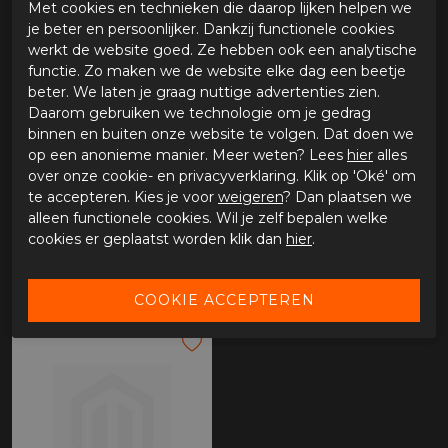
Met cookies en technieken die daarop lijken helpen we
je beter en persoonlijker. Dankzij functionele cookies
werkt de website goed. Ze hebben ook een analytische
functie. Zo maken we de website elke dag een beetje
beter. We laten je graag nuttige advertenties zien.
Daarom gebruiken we technologie om je gedrag
binnen en buiten onze website te volgen. Dat doen we
op een anonieme manier. Meer weten? Lees
hier
alles
over onze cookie- en privacyverklaring. Klik op 'Oké' om
te accepteren. Kies je voor
weigeren
? Dan plaatsen we
alleen functionele cookies. Wil je zelf bepalen welke
Bull-it Fury skinny
Bull-it Coyote
cookies er geplaatst worden klik dan
hier
.
€ 189,95
€ 189,95