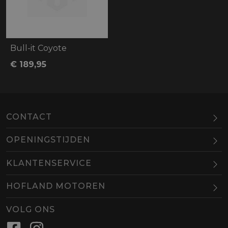
Bull-it Coyote
€ 189,95
CONTACT
OPENINGSTIJDEN
Maandag
Gesloten
KLANTENSERVICE
Dinsdag
10.00-18.00
HOFLAND MOTOREN
Woensdag
10.00-18.00
BEL
EMAIL
Donderdag
10.00-18.00
VOLG ONS
Vrijdag
10.00-18.00