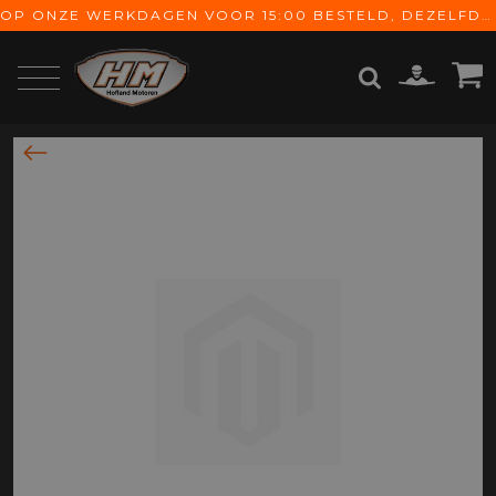
OP ONZE WERKDAGEN VOOR 15:00 BESTELD, DEZELFDE DAG VERZONDEN! GRATIS VERZENDING VANAF € 65,-
ZOEKEN