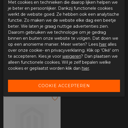
Met cookies en technieken die daarop lijken helpen we
je beter en persoonlijker. Dankzij functionele cookies
werkt de website goed. Ze hebben ook een analytische
functie. Zo maken we de website elke dag een beetje
beter. We laten je graag nuttige advertenties zien.
Daarom gebruiken we technologie om je gedrag
binnen en buiten onze website te volgen. Dat doen we
op een anonieme manier. Meer weten? Lees
hier
alles
over onze cookie- en privacyverklaring. Klik op 'Oké' om
te accepteren. Kies je voor
weigeren
? Dan plaatsen we
alleen functionele cookies. Wil je zelf bepalen welke
Bull-it Fury skinny
Bull-it Coyote
cookies er geplaatst worden klik dan
hier
.
€ 189,95
€ 189,95