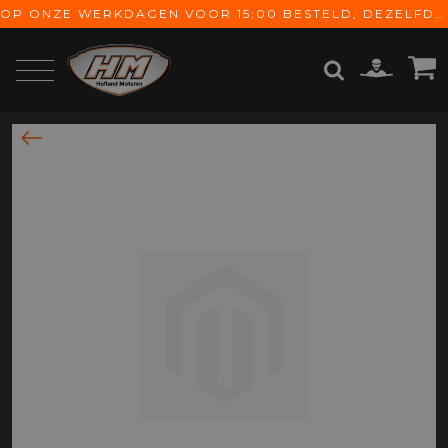
OP ONZE WERKDAGEN VOOR 15:00 BESTELD, DEZELFDE DAG VERZONDEN! GRATIS VERZENDING VANAF € 65,-
ZOEKEN