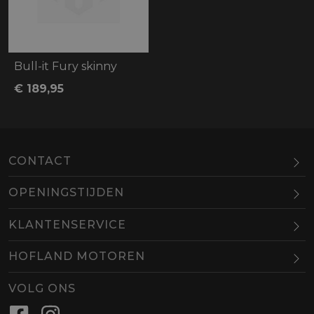
Bull-it Fury skinny
€ 189,95
CONTACT
OPENINGSTIJDEN
Maandag
Gesloten
KLANTENSERVICE
Dinsdag
10.00-18.00
HOFLAND MOTOREN
Woensdag
10.00-18.00
BEL
EMAIL
Donderdag
10.00-18.00
VOLG ONS
Vrijdag
10.00-18.00