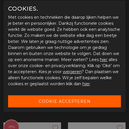
dag verstuurd.
COOKIES.
Met cookies en technieken die daarop lijken helpen we
OMSCHRIJVING BOWTEX SAS-TEC
je beter en persoonlijker. Dankzij functionele cookies
BACKPROTECTOR
werkt de website goed. Ze hebben ook een analytische
2
Artikel: SC-1/B52-2
Performance level:
functie. Zo maken we de website elke dag een beetje
beter. We laten je graag nuttige advertenties zien.
Daarom gebruiken we technologie om je gedrag
binnen en buiten onze website te volgen. Dat doen we
SPECIFICATIES BOWTEX SAS-TEC
op een anonieme manier. Meer weten? Lees
hier
alles
BACKPROTECTOR
over onze cookie- en privacyverklaring. Klik op 'Oké' om
Merk
Bowtex
te accepteren. Kies je voor
weigeren
? Dan plaatsen we
Leveranciercode
SC1/B522
alleen functionele cookies. Wil je zelf bepalen welke
Categorie
Protectie
cookies er geplaatst worden klik dan
hier
.
Materiaal buitenkant
Bestelcode
65515350sc1b522
GERELATEERDE PRODUCTEN
-17%