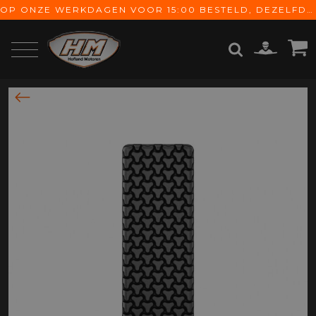
OP ONZE WERKDAGEN VOOR 15:00 BESTELD, DEZELFDE DAG VERZONDEN! GRATIS VERZENDING VANAF € 65,-
ZOEKEN