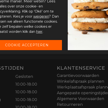
ieme manier. Meer weten? Lees
alles over onze cookie- en
acyverklaring. Klik op 'Oké' om te
pteren. Kies je voor
weigeren
? Dan
tsen we alleen functionele cookies.
je zelf bepalen welke cookies er
aatst worden klik dan
hier
.
STIJDEN
KLANTENSERVICE
Garantievoorwaarden
Gesloten
Winkelafspraak plannen
10.00-18.00
Werkplaatsafspraak plan
10.00-18.00
Aangepaste openingstijde
Algemene Voorwaarden
g
10.00-18.00
Retourneren
10.00-18.00