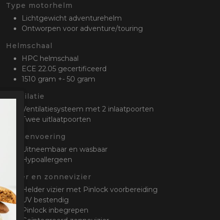
oten
Type motorhelm
lefoon
Lichtgewicht adventurehelm
Ontworpen voor adventure/touring
Helmschaal
HPC helmschaal
ECE 22.05 gecertificeerd
1510 gram +- 50 gram
Ventilatie
Ventilatiesysteem met 2 inlaatpoorten
Twee uitlaatpoorten
Binnenvoering
Uitneembaar en wasbaar
Hypoallergeen
Vizier en zonnevizier
Helder vizier met Pinlock voorbereiding
UV bestendig
Pinlock inbegrepen