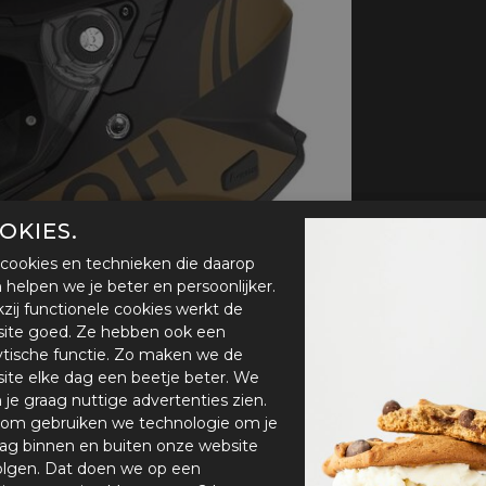
handschoenen
Sl
All-Season
Te
handschoenen
Verwarmde
handschoenen
OKIES.
cookies en technieken die daarop
en helpen we je beter en persoonlijker.
zij functionele cookies werkt de
ite goed. Ze hebben ook een
ytische functie. Zo maken we de
ite elke dag een beetje beter. We
n je graag nuttige advertenties zien.
om gebruiken we technologie om je
ag binnen en buiten onze website
olgen. Dat doen we op een