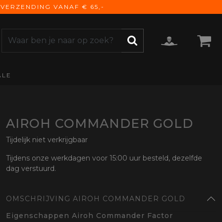
VERZENDING VANAF € 65,-
ALE
ZOEKEN
CCESSOIRES
e Accessoires
vigatie
AIROH COMMANDER GOLD
derhoud
Tijdelijk niet verkrijgbaar
mmunicatie
Tijdens onze werkdagen voor 15:00 uur besteld, dezelfde
gage
dag verstuurd.
versen
ktra
OMSCHRIJVING AIROH COMMANDER GOLD
torhoezen
derdelen
Eigenschappen Airoh Commander Factor