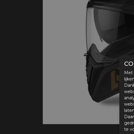
Protectie
Airbags
CO
Met 
lijk
Dank
webs
anal
webs
late
Daar
gedr
te v