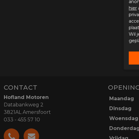
anon
hier
priv
acce
plaa
Wil 
gepl
CONTACT
OPENING
Hofland Motoren
Maandag
Databankweg 2
Dinsdag
3821AL Amersfoort
Woensdag
033 - 455 57 10
Donderda
Vrijdag