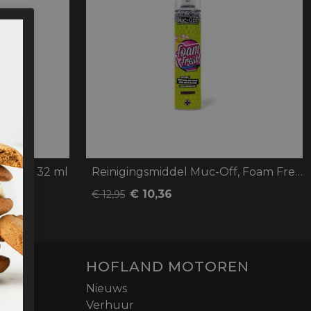
oten
lefoon
ti Fog 32 ml
Reinigingsmiddel Muc-Off, Foam Fresh 400
€ 10,36
€ 12,95
HOFLAND MOTOREN
Nieuws
Verhuur