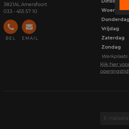
Dinsdag
3821AL Amersfoort
Woensdag
033 - 455 57 10
Donderda
Vrijdag
Zaterdag
BEL
EMAIL
Zondag
Werkplaats 
Kijk hier vo
openingstij