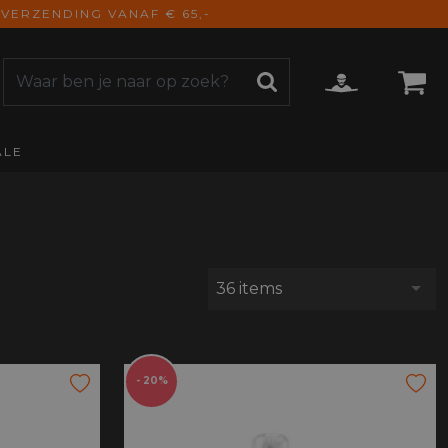
VERZENDING VANAF € 65,-
ALE
ZOEKEN
CCESSOIRES
e Accessoires
vigatie
derhoud
36 items
mmunicatie
gage
versen
ktra
- 20%
torhoezen
derdelen