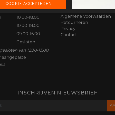
10.00-18.00
Werkplaatsafspraak plan
10.00-18.00
Aangepaste openingstijde
Algemene Voorwaarden
g
10.00-18.00
Retourneren
10.00-18.00
Privacy
09.00-16.00
Contact
Gesloten
gesloten van 12:30-13:00
or aangepaste
den
INSCHRIJVEN NIEUWSBRIEF
A