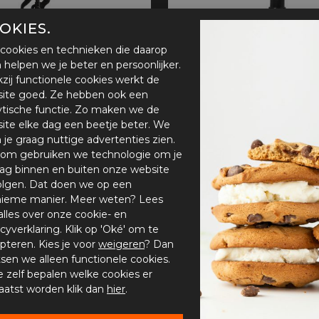
handschoenen
Sl
All-Season
Te
OKIES.
handschoenen
cookies en technieken die daarop
Verwarmde
en helpen we je beter en persoonlijker.
handschoenen
zij functionele cookies werkt de
ite goed. Ze hebben ook een
ytische functie. Zo maken we de
ite elke dag een beetje beter. We
n je graag nuttige advertenties zien.
om gebruiken we technologie om je
ag binnen en buiten onze website
Helm- en vizierreiniger Muc-Off, Helmet
Anti-condens Muc-Off, An
olgen. Dat doen we op een
,16
€ 12,76
€ 15,95
ieme manier. Meer weten? Lees
alles over onze cookie- en
acyverklaring. Klik op 'Oké' om te
pteren. Kies je voor
weigeren
? Dan
tsen we alleen functionele cookies.
STIJDEN
KLANTENSERVICE
je zelf bepalen welke cookies er
aatst worden klik dan
hier
.
Garantievoorwaarden
Gesloten
Winkelafspraak plannen