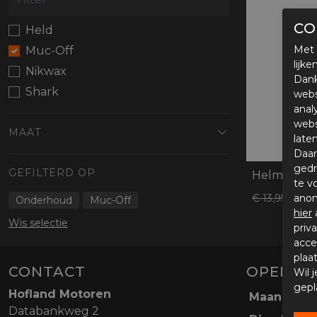
Protectie
Airbags
CO
Held
Met 
Muc-Off
lijk
Nikwax
Dank
Shark
webs
anal
webs
MAAT
late
Daar
gedr
GEFILTERD OP
te v
€ 11
€ 13,95
anon
Onderhoud
Muc-Off
hier
Wis selectie
priv
acce
plaa
CONTACT
OPENING
Wil 
gepl
Hofland Motoren
Maandag
Databankweg 2