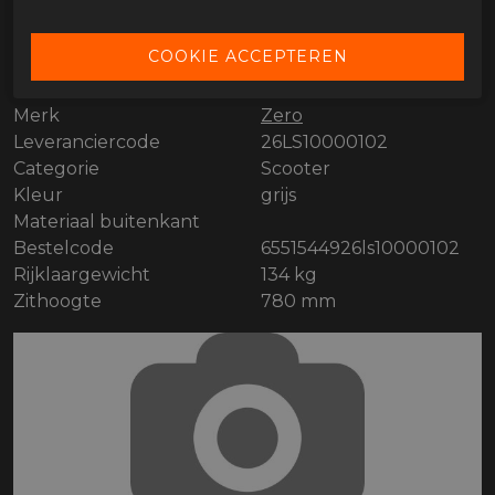
SPECIFICATIES ZERO LS 1 GREY
Merk
Zero
Leveranciercode
26LS10000102
Categorie
Scooter
Kleur
grijs
Materiaal buitenkant
Bestelcode
6551544926ls10000102
Rijklaargewicht
134 kg
Zithoogte
780 mm