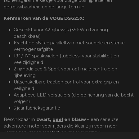
fabrieksgarantie kies je voor zorgeloos rijplezier en
betrouwbaarheid op de lange termijn.
Kenmerken van de
VOGE DS625X:
Geschikt voor A2-rijbewijs (35 kW uitvoering
beschikbaar)
Krachtige 581 cc paralleltwin met soepele en sterke
vermogensafgifte
19” / 17” spaakwielen (tubeless) voor stabiliteit en
veelzijdigheid
2 rijmodi: Eco & Sport voor optimale controle en
rijbeleving
Uitschakelbare traction control voor extra grip en
veiligheid
Adaptieve LED-verstralers (die de richting van de bocht
volgen)
5 jaar fabrieksgarantie
Beschikbaar in
zwart,
geel
en blauw
– een serieuze
adventure motor voor rijders die klaar zijn voor meer
vermogen, meer comfort en meer avontuur.