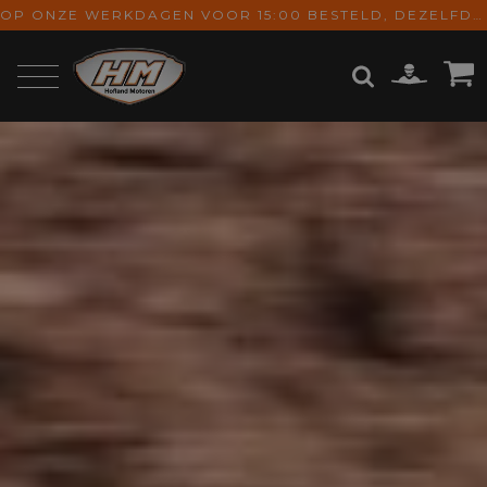
OP ONZE WERKDAGEN VOOR 15:00 BESTELD, DEZELFDE DAG VERZONDEN! GRATIS VERZENDING VANAF € 65,-
ZOEKEN