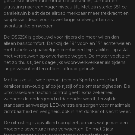
geschikte adventure motor die prestaties, comfort en
uitrusting naar een hoger niveau tilt. Met zijn sterke 581 cc
paralleltwin biedt deze allroad merkbaar meer trekkracht en
souplesse, ideaal voor zowel lange snelwegritten als
avontuurlijke omwegen.
De DS625X is gebouwd voor rijders die meer willen dan
alleen basiscomfort. Dankzij de 19” voor- en 17” achterwielen
met tubeless spaakvelgen combineert hij stabiliteit op asfalt
met vertrouwen op onverharde wegen. De motor voelt zich
net zo thuis tijdens dagelijks woon-werkverkeer als tijdens
lange vakantieritten of licht offroad gebruik.
Met keuze uit twee rijmodi (Eco en Sport) stem je het
karakter eenvoudig af op je rijstijl of de omstandigheden. De
uitschakelbare traction control geeft extra zekerheid
wanneer de ondergrond uitdagender wordt, terwijl de
standaard aanwezige LED-verstralers zorgen voor maximale
zichtbaarheid en veiligheid, ook in het donker of slecht weer.
De uitrusting is opvallend compleet, precies wat je van een
moderne adventure mag verwachten. En met 5 jaar