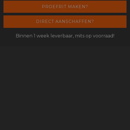
Officiële video:
https://www.youtube.com/watch?
PROEFRIT MAKEN?
v=QkfBtNS7nTQ
DIRECT AANSCHAFFEN?
VEELGESTELDE VRAGEN
Binnen 1 week leverbaar, mits op voorraad!
(FAQ)
Is de VOGE DS625X geschikt voor A2 rijbewijs?
Ja, deze motor is beschikbaar in een A2 uitvoering van
35 kW.
Voor wat voor type rijder is de VOGE DS625X
geschikt?
Deze motor is geschikt voor rijders die een krachtige en
comfortabele allroad zoeken voor dagelijks gebruik en
reizen.
Is de VOGE DS625X geschikt voor offroad rijden?
Ja, dankzij spaakwielen, veerweg en hulpsystemen is hij
geschikt voor licht offroad gebruik.