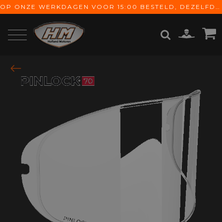
OP ONZE WERKDAGEN VOOR 15:00 BESTELD, DEZELFDE DAG VERZONDEN! GRATIS VERZENDING VANAF € 65,-
ZOEKEN