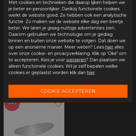
Met cookies en technieken die daarop lijken helpen we
je beter en persoonlijker. Dankzij functionele cookies
-39%
-23%
werkt de website goed. Ze hebben ook een analytische
functie. Zo maken we de website elke dag een beetje
beter. We laten je graag nuttige advertenties zien.
Daarom gebruiken we technologie om je gedrag
binnen en buiten onze website te volgen. Dat doen we
op een anonieme manier. Meer weten? Lees
hier
alles
over onze cookie- en privacyverklaring. Klik op 'Oké' om
te accepteren. Kies je voor
weigeren
? Dan plaatsen we
alleen functionele cookies. Wil je zelf bepalen welke
Pinlock® 70 Airoh, Valor/Spark/ST701/ST5
Airoh T600 Pinlock 70 DKS117
cookies er geplaatst worden klik dan
hier
.
€ 25,00
€ 30,00
€ 40,95
€ 39,03
-34%