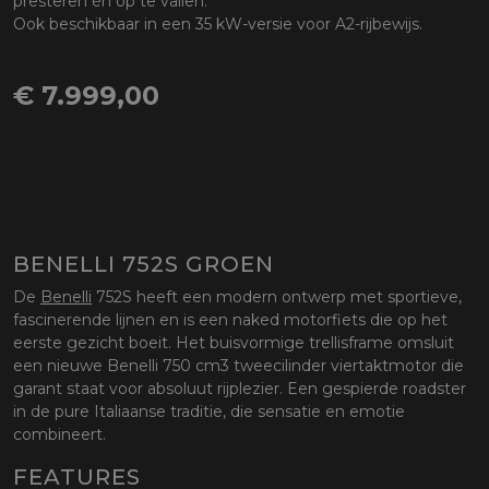
presteren én op te vallen.
Ook beschikbaar in een 35 kW-versie voor A2-rijbewijs.
€ 7.999,00
BENELLI 752S GROEN
De
Benelli
752S heeft een modern ontwerp met sportieve,
fascinerende lijnen en is een naked motorfiets die op het
eerste gezicht boeit. Het buisvormige trellisframe omsluit
een nieuwe Benelli 750 cm3 tweecilinder viertaktmotor die
garant staat voor absoluut rijplezier. Een gespierde roadster
in de pure Italiaanse traditie, die sensatie en emotie
combineert.
FEATURES