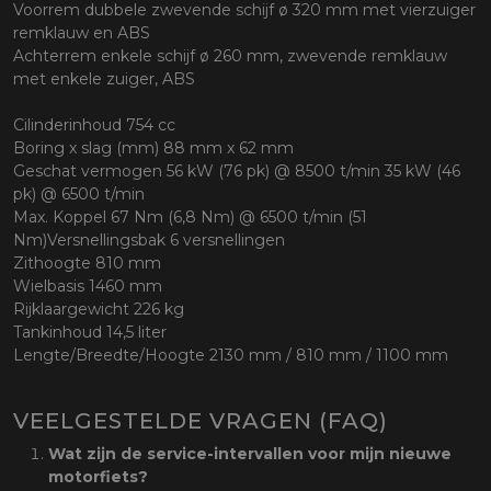
Voorrem dubbele zwevende schijf ø 320 mm met vierzuiger
remklauw en ABS
Achterrem enkele schijf ø 260 mm, zwevende remklauw
met enkele zuiger, ABS
Cilinderinhoud 754 cc
Boring x slag (mm) 88 mm x 62 mm
Geschat vermogen 56 kW (76 pk) @ 8500 t/min 35 kW (46
pk) @ 6500 t/min
Max. Koppel 67 Nm (6,8 Nm) @ 6500 t/min (51
Nm)Versnellingsbak 6 versnellingen
Zithoogte 810 mm
Wielbasis 1460 mm
Rijklaargewicht 226 kg
Tankinhoud 14,5 liter
Lengte/Breedte/Hoogte 2130 mm / 810 mm / 1100 mm
VEELGESTELDE VRAGEN (FAQ)
Wat zijn de service-intervallen voor mijn nieuwe
motorfiets?