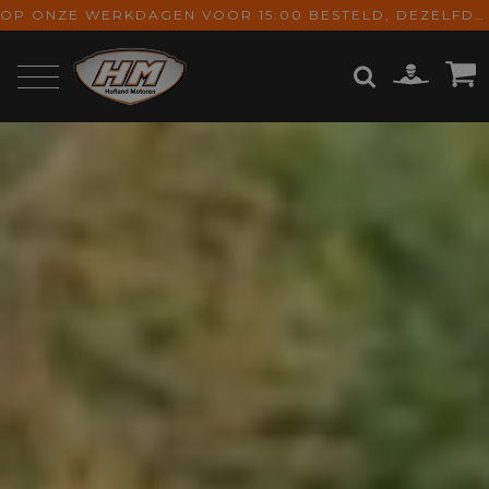
OP ONZE WERKDAGEN VOOR 15:00 BESTELD, DEZELFDE DAG VERZONDEN! GRATIS VERZENDING VANAF € 65,-
ZOEKEN